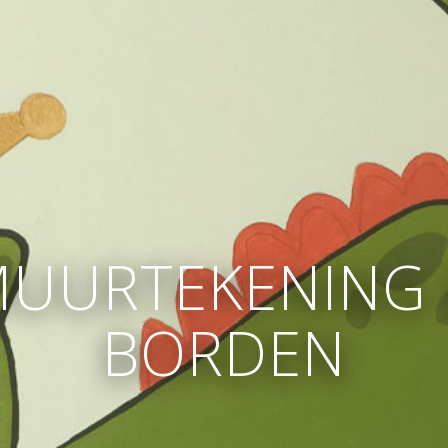
UURTEKENING
BORDEN