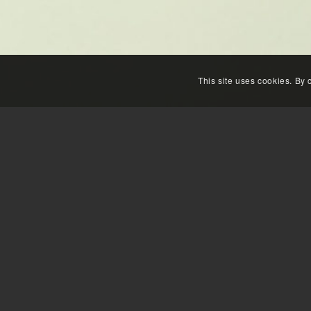
This site uses cookies. By 
Uit de hand getekend of met behulp van een projector ku
ingeschilderd. Hierbij kunnen door het mengen van kleure
wel glad of licht van structuur te zijn. Vaak worden e
op een houten ondergrond (MDF), deze is dan als een s