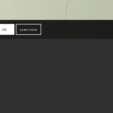
OK
Learn more
 de wand, om vervolgens met acryl verf te worden
t of afbeelding echt ‘leeft’. De ondergrond dient hierbij
kst of spreuk. Ook kunnen de tekeningen gemaakt worden
aard Schilderwerken ook passende geboorteborden.